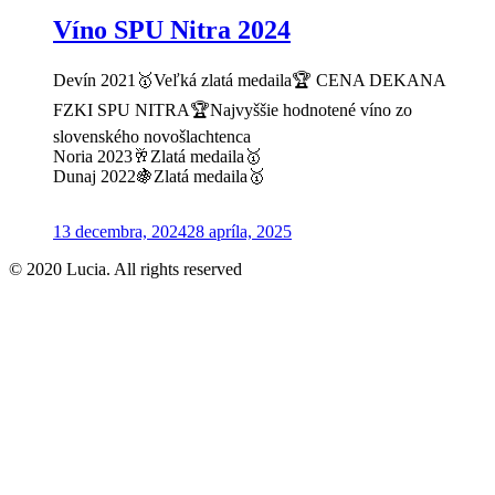
Víno SPU Nitra 2024
Devín 2021🥇Veľká zlatá medaila🏆 CENA DEKANA
FZKI SPU NITRA🏆Najvyššie hodnotené víno zo
slovenského novošlachtenca
Noria 2023🥂Zlatá medaila🥇
Dunaj 2022🍇Zlatá medaila🥇
Posted
13 decembra, 2024
28 apríla, 2025
on
© 2020 Lucia. All rights reserved